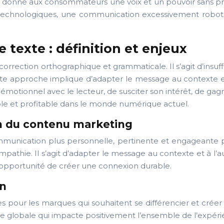
nt donné aux consommateurs une voix et un pouvoir sans préc
 technologiques, une communication excessivement robotis
texte : définition et enjeux
orrection orthographique et grammaticale. Il s’agit d’insuf
te approche implique d’adapter le message au contexte et à 
émotionnel avec le lecteur, de susciter son intérêt, de gagne
able et profitable dans le monde numérique actuel.
on du contenu marketing
ommunication plus personnelle, pertinente et engageante po
l’empathie. Il s’agit d’adapter le message au contexte et à 
pportunité de créer une connexion durable.
on
pour les marques qui souhaitent se différencier et créer de
ie globale qui impacte positivement l’ensemble de l’expérie