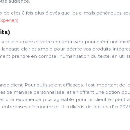
otre audience.
x de clics 6 fois plus élevés que les e-mails génériques, 
Experian)
ts)
c crucial d’humaniser votre contenu web pour créer une expé
un langage clair et simple pour décrire vos produits, inté
alement prendre en compte l’humanisation du texte, en utili
tance client. Pour qu’ils soient efficaces, il est important d
 de manière personnalisée, et en offrant une option pour
une expérience plus agréable pour le client et peut amél
ntreprises d’économiser 11 milliards de dollars d’ici 2023