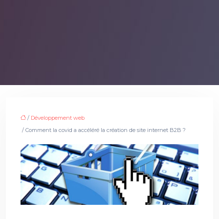
/
Développement web
/ Comment la covid a accéléré la création de site internet B2B ?